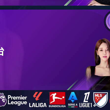
训
集团举办2024年第四期“
发布时间：09:36:38
日期：2024-05-25
查看次数：
2