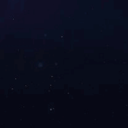
2024年第一期人力资源管理培训班
企业文化
发展战略
农垦文化
员工风采
云垦优品商城
官方
宣传视频
（中国）
滇ICP备15002091号-1
滇公网安备 53010302000840号
官网
|
好博官方网站
|
开云平台
|
开云综合体育
|
hth平台
|
星空买球·（中国）官方网站
|