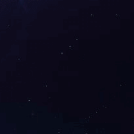
管理部中级安全工程师昝俊文、云南勤业律师事务所执行主任
》、新《公司法》进行宣贯培训。集团党委副书记、副董事
训班。
点任务、保障措施等内容进行系统宣贯。另一方面聚焦新
治理模式变化、国有企业三大重点风险及防控等知识点，
一步强化集团干部职工对集团安全生产治本攻坚三年行
系，持续提升风险防控能力起到了积极作用。
关部门人员等80余人参加培训。(
罗谨明)