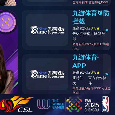
首页
人才战略
员工培训
农垦学堂”培训
1163
T 浏览字号
分享到：