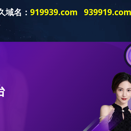
官网
|
好博官方网站
|
开云平台
|
开云综合体育
|
hth平台
|
星空买球·（中国）官方网站
|